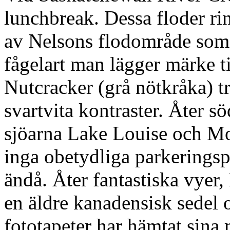
lunchbreak. Dessa floder rin
av Nelsons flodområde som
fågelart man lägger märke ti
Nutcracker (grå nötkråka) t
svartvita kontraster. Åter sö
sjöarna Lake Louise och Mo
inga obetydliga parkeringspl
ändå. Åter fantastiska vyer
en äldre kanadensisk sedel o
fototapeter har hämtat sina 