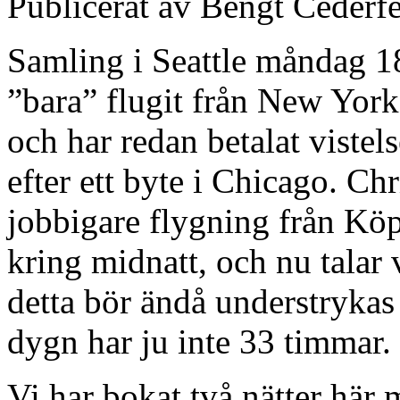
Publicerat av
Bengt Cederfe
Samling i Seattle måndag 1
”bara” flugit från New York 
och har redan betalat viste
efter ett byte i Chicago. Ch
jobbigare flygning från Kö
kring midnatt, och nu talar v
detta bör ändå understrykas
dygn har ju inte 33 timmar.
Vi har bokat två nätter här