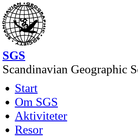
Hoppa till huvudinnehåll
SGS
Scandinavian Geographic S
Start
Image of the month
Huvudmeny
Om SGS
Aktiviteter
Resor