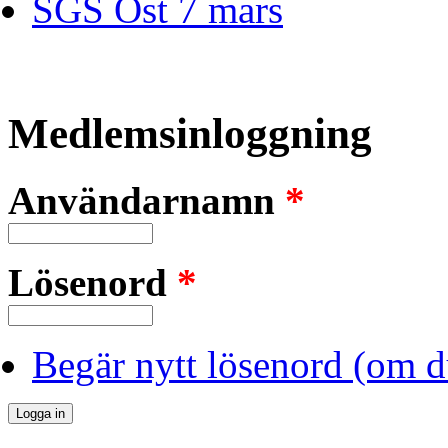
SGS Öst 7 mars
Medlemsinloggning
Användarnamn
*
Lösenord
*
Begär nytt lösenord (om d