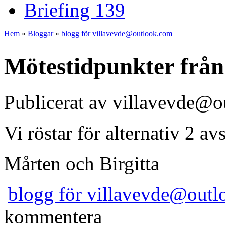
Briefing 139
Hem
»
Bloggar
»
blogg för villavevde@outlook.com
Du är här
Mötestidpunkter från
Publicerat av
villavevde@ou
Vi röstar för alternativ 2 av
Mårten och Birgitta
blogg för villavevde@out
kommentera