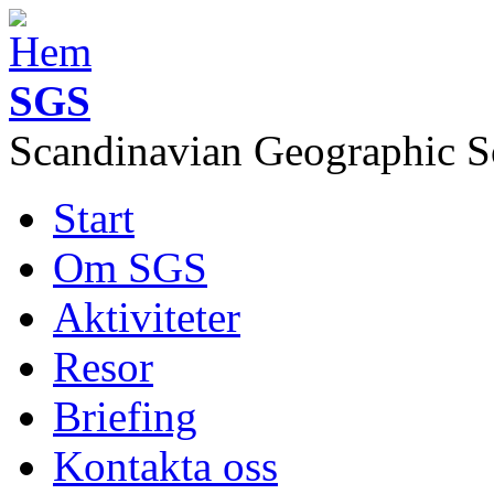
Hoppa till huvudinnehåll
SGS
Scandinavian Geographic S
Start
Image of the month
Huvudmeny
Om SGS
Aktiviteter
Resor
Briefing
Kontakta oss